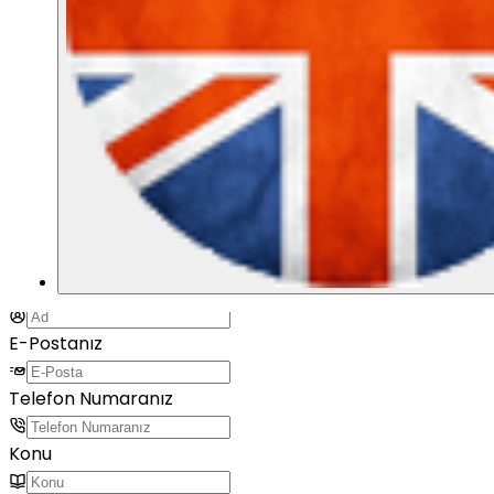
Adres
Sariyer/ISTANBUL
Merkezefendi/DENIZLI
Küresel pazarlara açılmak istiyor musunuz?
Şimdi tam zamanı!
Şimdi Ücretsiz Kayıt Ol
Adınız
E-Postanız
Telefon Numaranız
Konu