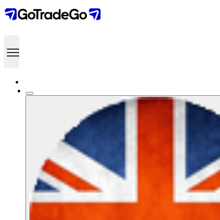
İLETİŞİM
GoTradeGo
İLETİŞİM
Telefon
+90 532 686 62 22
E-Posta
info@gotradego.com